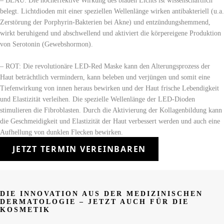
– BLAU: Die hocheffektive Wirkung des blauen Lichts ist wissenschaftlich
belegt. Lichtdioden mit einer speziellen Wellenlänge wirken antibakteriell (u.a.
Zerstörung der Porphyrin-Bakterien bei Akne) und entzündungshemmend,
wirkt beruhigend und abschwellend und aktiviert die körpereigene Produktion
von Serotonin (Gewebshormon).
– ROT: Die revolutionäre LED-Red Maske kann den Alterungsprozess der
Haut beträchtlich vermindern, kann beleben und verjüngen und somit eine
Tiefenwirkung von innen heraus bewirken und der Haut frische Lebendigkeit
und Elastizität verleihen. Die spezielle Wellenlänge der LED-Dioden
stimulieren die Fibroblasten. Durch die Aktivierung der Kollagenbildung kann
die Geschmeidigkeit und Elastizität der Haut verbessert werden und auch eine
Aufhellung von dunklen Flecken bewirken.
JETZT TERMIN VEREINBAREN
DIE INNOVATION AUS DER MEDIZINISCHEN
DERMATOLOGIE – JETZT AUCH FÜR DIE
KOSMETIK