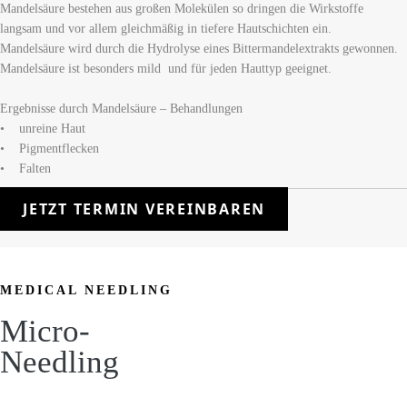
Mandelsäure bestehen aus großen Molekülen so dringen die Wirkstoffe
langsam und vor allem gleichmäßig in tiefere Hautschichten ein.
Mandelsäure wird durch die Hydrolyse eines Bittermandelextrakts gewonnen.
Mandelsäure ist besonders mild und für jeden Hauttyp geeignet.
Ergebnisse durch Mandelsäure – Behandlungen
• unreine Haut
• Pigmentflecken
• Falten
JETZT TERMIN VEREINBAREN
MEDICAL NEEDLING
Micro-
Needling