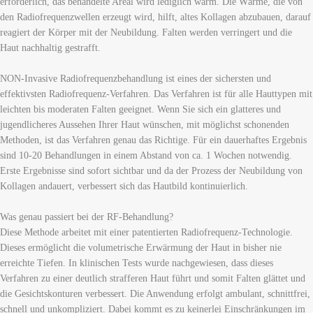
erforderlich, das behandelte Areal wird lediglich warm. Die Wärme, die von
den Radiofrequenzwellen erzeugt wird, hilft, altes Kollagen abzubauen, darauf
reagiert der Körper mit der Neubildung. Falten werden verringert und die
Haut nachhaltig gestrafft.
NON-Invasive Radiofrequenzbehandlung ist eines der sichersten und
effektivsten Radiofrequenz-Verfahren. Das Verfahren ist für alle Hauttypen mit
leichten bis moderaten Falten geeignet. Wenn Sie sich ein glatteres und
jugendlicheres Aussehen Ihrer Haut wünschen, mit möglichst schonenden
Methoden, ist das Verfahren genau das Richtige. Für ein dauerhaftes Ergebnis
sind 10-20 Behandlungen in einem Abstand von ca. 1 Wochen notwendig.
Erste Ergebnisse sind sofort sichtbar und da der Prozess der Neubildung von
Kollagen andauert, verbessert sich das Hautbild kontinuierlich.
Was genau passiert bei der RF-Behandlung?
Diese Methode arbeitet mit einer patentierten Radiofrequenz-Technologie.
Dieses ermöglicht die volumetrische Erwärmung der Haut in bisher nie
erreichte Tiefen. In klinischen Tests wurde nachgewiesen, dass dieses
Verfahren zu einer deutlich strafferen Haut führt und somit Falten glättet und
die Gesichtskonturen verbessert. Die Anwendung erfolgt ambulant, schnittfrei,
schnell und unkompliziert. Dabei kommt es zu keinerlei Einschränkungen im