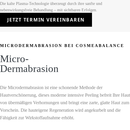
Die kalte Plasma-Technologie überzeugt durch ihre sanfte und
nebenwirkungsfreie Behandlung – mit sichtbaren Erfolgen.
JETZT TERMIN VEREINBAREN
MICRODERMABRASION BEI COSMEABALANCE
Micro-
Dermabrasion
Die Microdermabrasion ist eine schonende Methode der
Hautverschönerung, dieses moderne intensive Peeling befreit Ihre Haut
von übermäßigen Verhornungen und bringt eine zarte, glatte Haut zum
Vorschein. Die hauteigene Regeneration wird angekurbelt und die
Fähigkeit zur Wirkstoffaufnahme erhöht.