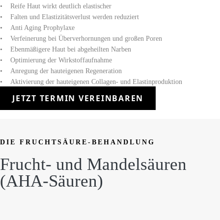
• Reife Haut wirkt deutlich elastischer
• Falten und Elastizitätsverlust werden reduziert
• Anti Aging Prophylaxe
• Verfeinerung bei Überverhornungen und großen Poren
• Ebenmäßigere Haut bei abgeheilten Narben
• Optimierung der Wirkstoffaufnahme
• Anregung der hauteigenen Regeneration
• Aktivierung der hauteigenen Collagen- und Elastinproduktion
JETZT TERMIN VEREINBAREN
DIE FRUCHTSÄURE-BEHANDLUNG
Frucht- und Mandelsäuren
(AHA-Säuren)