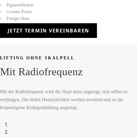
• Pigmentflecken
• Grossen Poren
• Fettiger Haut
JETZT TERMIN VEREINBAREN
LIFTING OHNE SKALPELL
Mit Radiofrequenz
Mit der Radiofrequenz wird die Haut dazu angeregt, sich selbst zu
verjüngen. Die tiefen Hautschichten werden erwärmt und so die
körpereigene Kollagenbildung angeregt.