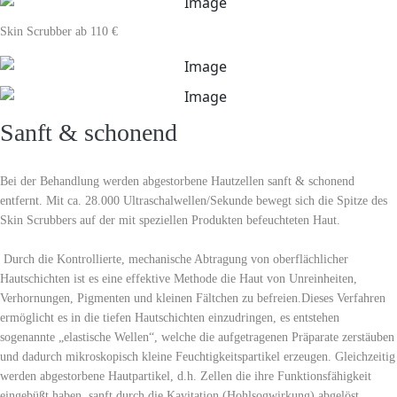
Skin Scrubber
ab 110 €
Sanft & schonend
Bei der Behandlung werden abgestorbene Hautzellen sanft & schonend
entfernt. Mit ca. 28.000 Ultraschalwellen/Sekunde bewegt sich die Spitze des
Skin Scrubbers auf der mit speziellen Produkten befeuchteten Haut.
Durch die Kontrollierte, mechanische Abtragung von oberflächlicher
Hautschichten ist es eine effektive Methode die Haut von Unreinheiten,
Verhornungen, Pigmenten und kleinen Fältchen zu befreien.Dieses Verfahren
ermöglicht es in die tiefen Hautschichten einzudringen, es entstehen
sogenannte „elastische Wellen“, welche die aufgetragenen Präparate zerstäuben
und dadurch mikroskopisch kleine Feuchtigkeitspartikel erzeugen. Gleichzeitig
werden abgestorbene Hautpartikel, d.h. Zellen die ihre Funktionsfähigkeit
eingebüßt haben, sanft durch die Kavitation (Hohlsogwirkung) abgelöst.